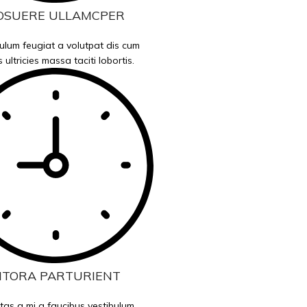
OSUERE ULLAMCPER
ulum feugiat a volutpat dis cum
s ultricies massa taciti lobortis.
ITORA PARTURIENT
tas a mi a faucibus vestibulum