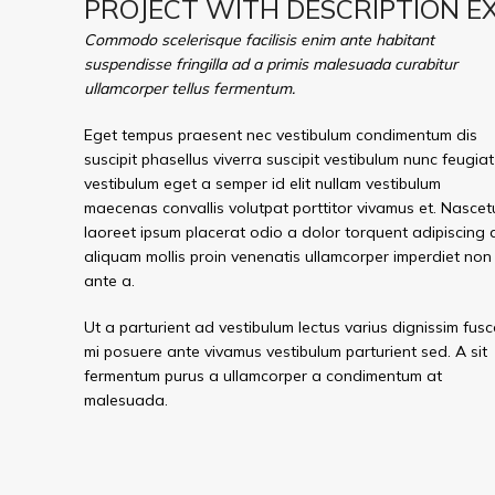
PROJECT WITH DESCRIPTION E
Commodo scelerisque facilisis enim ante habitant
suspendisse fringilla ad a primis malesuada curabitur
ullamcorper tellus fermentum.
Eget tempus praesent nec vestibulum condimentum dis
suscipit phasellus viverra suscipit vestibulum nunc feugiat
vestibulum eget a semper id elit nullam vestibulum
maecenas convallis volutpat porttitor vivamus et. Nascet
laoreet ipsum placerat odio a dolor torquent adipiscing 
aliquam mollis proin venenatis ullamcorper imperdiet non
ante a.
Ut a parturient ad vestibulum lectus varius dignissim fusc
mi posuere ante vivamus vestibulum parturient sed. A sit
fermentum purus a ullamcorper a condimentum at
malesuada.