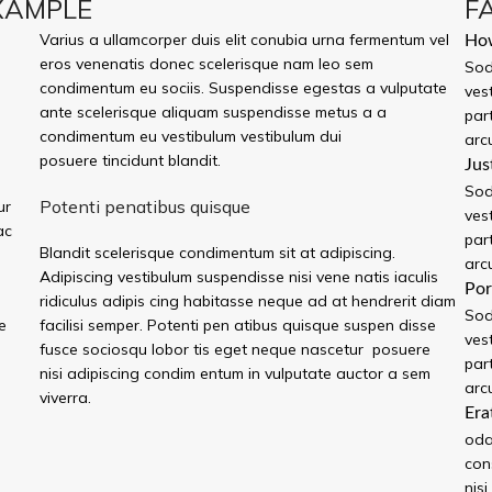
XAMPLE
F
Varius a ullamcorper duis elit conubia urna fermentum vel
How
eros venenatis donec scelerisque nam leo sem
Sod
condimentum eu sociis. Suspendisse egestas a vulputate
ves
ante scelerisque aliquam suspendisse metus a a
par
condimentum eu vestibulum vestibulum dui
arc
posuere tincidunt blandit.
Jus
Sod
Potenti penatibus quisque
ur
ves
ac
par
Blandit scelerisque condimentum sit at adipiscing.
arc
Adipiscing vestibulum suspendisse nisi vene natis iaculis
Por
ridiculus adipis cing habitasse neque ad at hendrerit diam
Sod
e
facilisi semper. Potenti pen atibus quisque suspen disse
ves
fusce sociosqu lobor tis eget neque nascetur posuere
par
nisi adipiscing condim entum in vulputate auctor a sem
arc
viverra.
Era
oda
con
nis