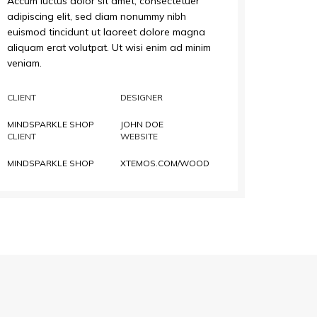
Accum luctus dolor sit amet, consectetuer
adipiscing elit, sed diam nonummy nibh
euismod tincidunt ut laoreet dolore magna
aliquam erat volutpat. Ut wisi enim ad minim
veniam.
CLIENT
DESIGNER
MINDSPARKLE SHOP
JOHN DOE
CLIENT
WEBSITE
MINDSPARKLE SHOP
XTEMOS.COM/WOOD