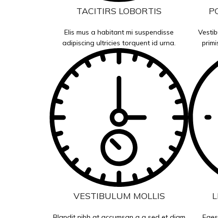
TACITIRS LOBORTIS
P
Elis mus a habitant mi suspendisse
Vestib
adipiscing ultricies torquent id urna.
primi
VESTIBULUM MOLLIS
L
Blandit nibh at accumsan a a sed et diam
Eges