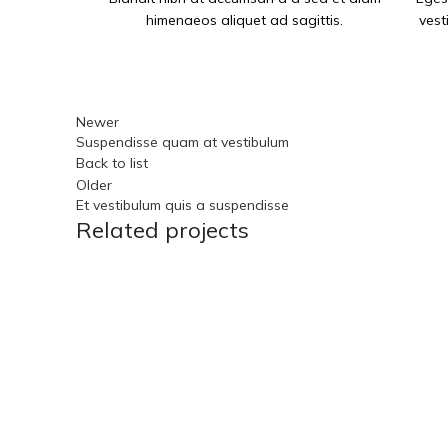
himenaeos aliquet ad sagittis.
vest
Newer
Suspendisse quam at vestibulum
Back to list
Older
Et vestibulum quis a suspendisse
Related projects
Furniture
A lacus bibendum pulvinar